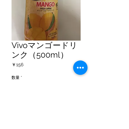
Vivoマンゴードリ
ンク（500ml）
価
￥156
格
数量
*
カートに追加する
個人情報保護方針