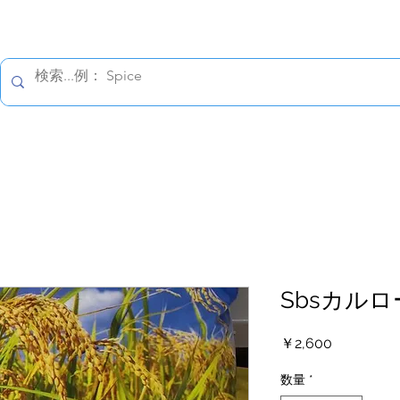
すべての価格は税込です。
報保護方針
配送の詳細
返金について
お問い合わ
Sbsカルロ
価
￥2,600
格
数量
*