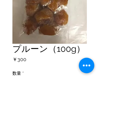
プルーン（100g）
価
￥300
格
数量
*
カートに追加する
個人情報保護方針
配送ポリシー
返金について