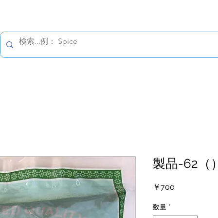
すべての価格は税込です。
報保護方針
配送の詳細
返金について
お問い合わ
製品-62（
価
￥700
格
数量
*