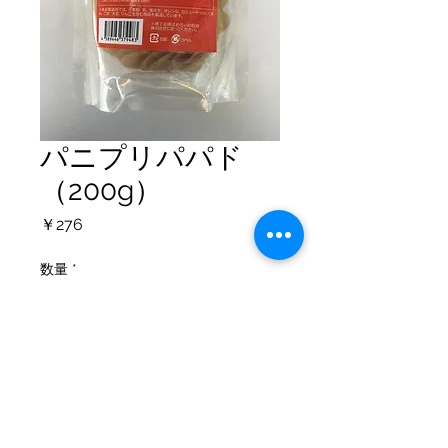
パニプリパパド
（200g）
価
￥276
格
数量
*
カートに追加する
個人情報保護方針