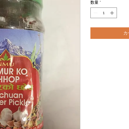
数量
*
カ