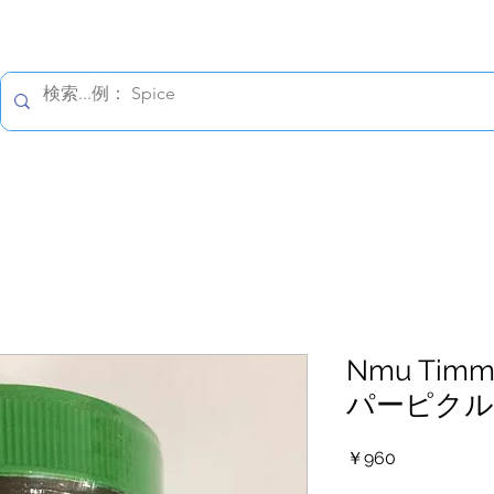
すべての価格は税込です。
報保護方針
配送の詳細
返金について
お問い合わ
Nmu Timm
パーピクル
価
￥960
格