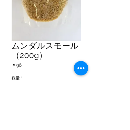
ムンダルスモール
（200g）
価
￥96
格
数量
*
カートに追加する
個人情報保護方針