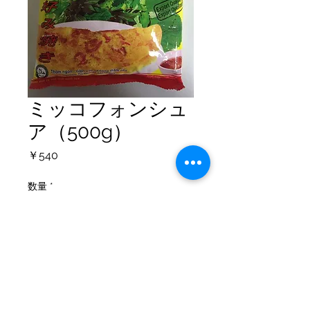
ミッコフォンシュ
ア（500g）
価
￥540
格
数量
*
カートに追加する
個人情報保護方針