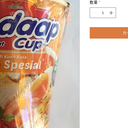
数量
*
カ