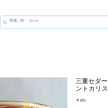
すべての価格は税込です。
報保護方針
配送の詳細
返金について
お問い合わ
三重セダー
ントカリ
価
￥180
格