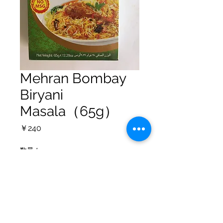
Mehran Bombay
Biryani
Masala（65g）
価
￥240
格
数量
*
カートに追加する