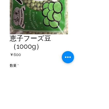
恵子フーズ豆
（1000g）
価
￥600
格
数量
*
カートに追加する
個人情報保護方針