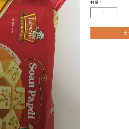
数量
*
カ