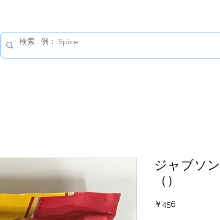
すべての価格は税込です。
報保護方針
配送の詳細
返金について
お問い合わ
ジャブソ
（）
価
￥456
格