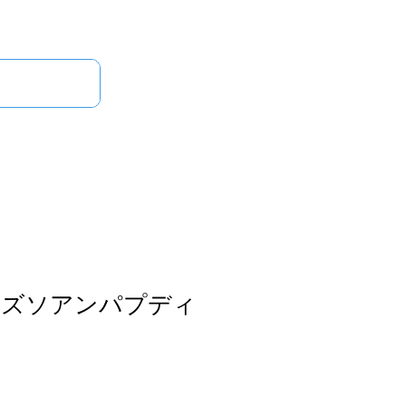
ログイン
せ
ンズソアンパプディ