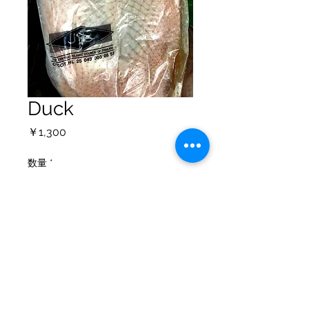
Duck
価
￥1,300
格
数量
*
カートに追加する
個人情報保護方針
配送ポリシー
返金について