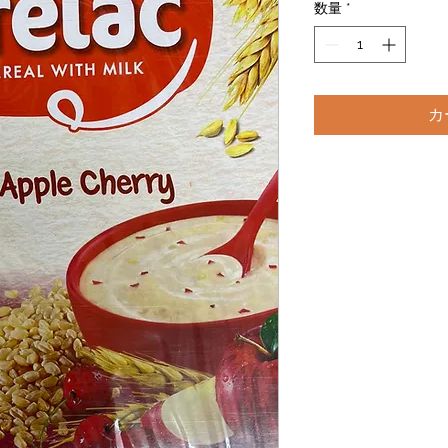
数量
*
カ