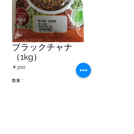
ブラックチャナ
（1kg）
価
￥300
格
数量
*
カートに追加する
個人情報保護方針